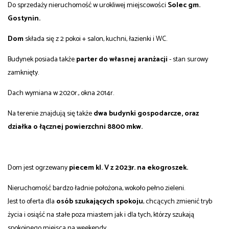
Do sprzedaży nieruchomość w urokliwej miejscowości
Solec gm.
Gostynin.
Dom
składa się z 2 pokoi + salon, kuchni, łazienki i WC.
Budynek posiada także
parter do własnej aranżacji
- stan surowy
zamknięty.
Dach wymiana w 2020r., okna 2014r.
Na terenie znajdują się także
dwa budynki gospodarcze, oraz
działka o łącznej powierzchni 8800 mkw.
Dom jest ogrzewany
piecem kl. V z 2023r. na ekogroszek.
Nieruchomość bardzo ładnie położona, wokoło pełno zieleni.
Jest to oferta dla
osób szukających spokoju
, chcących zmienić tryb
życia i osiąść na stałe poza miastem jak i dla tych, którzy szukają
spokojnego miejsca na weekendy.