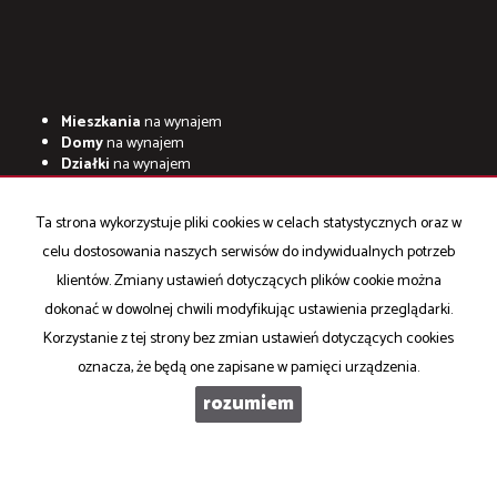
Mieszkania
na wynajem
Domy
na wynajem
Działki
na wynajem
Lokale
na wynajem
Hale
na wynajem
Ta strona wykorzystuje pliki cookies w celach statystycznych oraz w
Obiekty
na wynajem
celu dostosowania naszych serwisów do indywidualnych potrzeb
Mieszkania
na sprzedaż
klientów. Zmiany ustawień dotyczących plików cookie można
Domy
na sprzedaż
Działki
na sprzedaż
dokonać w dowolnej chwili modyfikując ustawienia przeglądarki.
Lokale
na sprzedaż
Korzystanie z tej strony bez zmian ustawień dotyczących cookies
Hale
na sprzedaż
oznacza, że będą one zapisane w pamięci urządzenia.
Obiekty
na sprzedaż
rozumiem
Idea Nieruchomości
2026
Program dla biur nieruchomości
Galactica Virgo