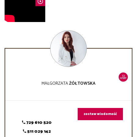
53
OFERT
MAŁGORZATA
ŻÓŁTOWSKA
zostaw wiadomość
729 610 520
511 029 142