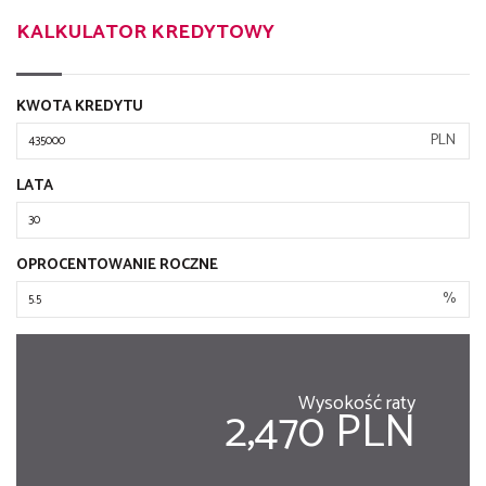
KALKULATOR KREDYTOWY
KWOTA KREDYTU
PLN
LATA
OPROCENTOWANIE ROCZNE
%
Wysokość raty
2,470 PLN