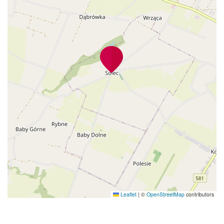
Leaflet
|
©
OpenStreetMap
contributors