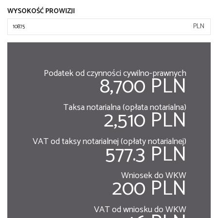
WYSOKOŚĆ PROWIZJI
PLN
Podatek od czynności cywilno-prawnych
8,700 PLN
Taksa notarialna (opłata notarialna)
2,510 PLN
VAT od taksy notarialnej (opłaty notarialnej)
577.3 PLN
Wniosek do WKW
200 PLN
VAT od wniosku do WKW