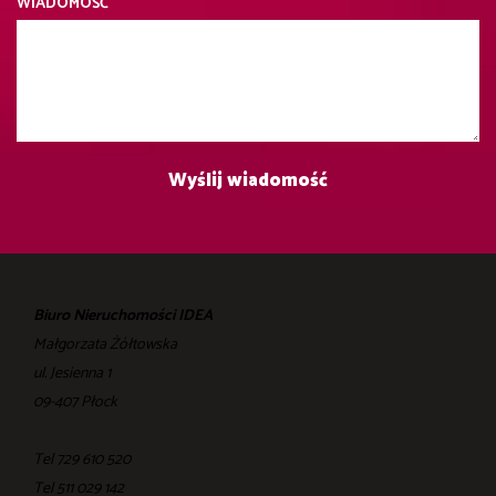
WIADOMOŚĆ
Biuro Nieruchomości IDEA
Małgorzata Żółtowska
ul. Jesienna 1
09-407 Płock
Tel 729 610 520
Tel ‎511 029 142