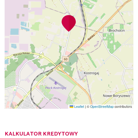
Leaflet
|
©
OpenStreetMap
contributors
KALKULATOR KREDYTOWY