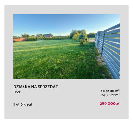
DZIAŁKA NA SPRZEDAŻ
2
1 052,00 m
Płock
2
246,20 zł/m
259 000 zł
IDA-GS-196