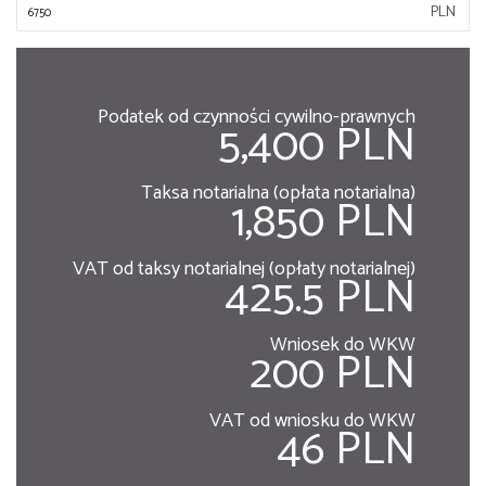
PLN
Podatek od czynności cywilno-prawnych
5,400 PLN
Taksa notarialna (opłata notarialna)
1,850 PLN
VAT od taksy notarialnej (opłaty notarialnej)
425.5 PLN
Wniosek do WKW
200 PLN
VAT od wniosku do WKW
46 PLN