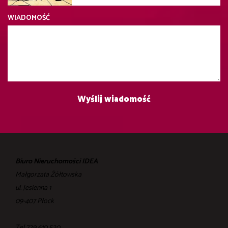
WIADOMOŚĆ
Biuro Nieruchomości IDEA
Małgorzata Żółtowska
ul. Jesienna 1
09-407 Płock
Tel 729 610 520