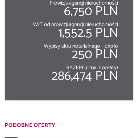
Prowizja agencji nieruchomości
6,750 PLN
VAT od prowizji agencji nieruchomości
1,552.5 PLN
Wypisy aktu notarialnego - około
250 PLN
RAZEM (cena + opłaty)
286,474 PLN
PODOBNE OFERTY