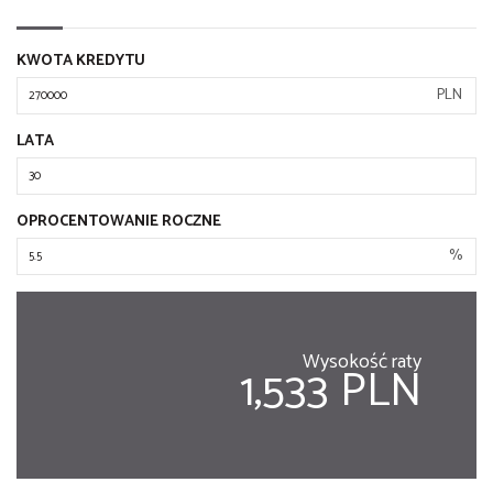
KWOTA KREDYTU
PLN
LATA
OPROCENTOWANIE ROCZNE
%
Wysokość raty
1,533 PLN