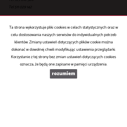
Tel ‎511 029 142
Ta strona wykorzystuje pliki cookies w celach statystycznych oraz w
celu dostosowania naszych serwisów do indywidualnych potrzeb
Mieszkania
na wynajem
klientów. Zmiany ustawień dotyczących plików cookie można
Domy
na wynajem
dokonać w dowolnej chwili modyfikując ustawienia przeglądarki.
Działki
na wynajem
Lokale
na wynajem
Korzystanie z tej strony bez zmian ustawień dotyczących cookies
Hale
na wynajem
oznacza, że będą one zapisane w pamięci urządzenia.
Obiekty
na wynajem
rozumiem
Mieszkania
na sprzedaż
Domy
na sprzedaż
Działki
na sprzedaż
Lokale
na sprzedaż
Hale
na sprzedaż
Obiekty
na sprzedaż