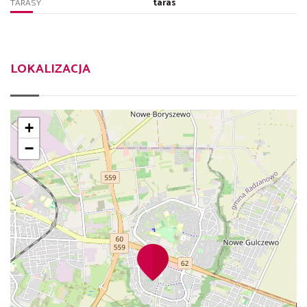
taras
TARASY
LOKALIZACJA
+
−