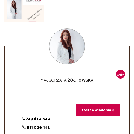
53
OFERT
MAŁGORZATA
ŻÓŁTOWSKA
zostaw wiadomość
729 610 520
511 029 142