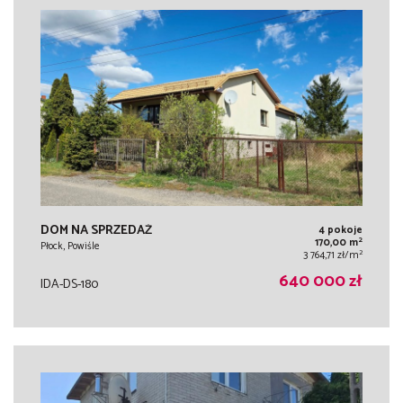
DOM NA SPRZEDAŻ
4 pokoje
2
170,00 m
Płock, Powiśle
2
3 764,71 zł/m
640 000 zł
IDA-DS-180