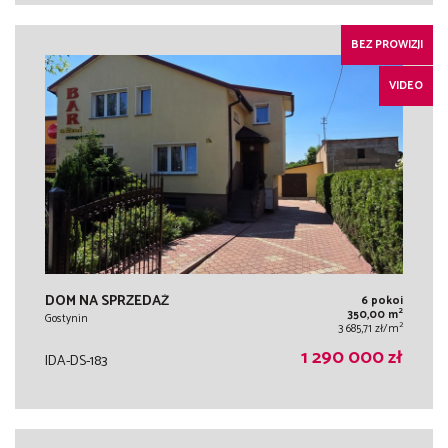
BEZ PROWIZJI
VIDEO
DOM NA SPRZEDAŻ
6 pokoi
2
350,00 m
Gostynin
2
3 685,71 zł/m
1 290 000 zł
IDA-DS-183