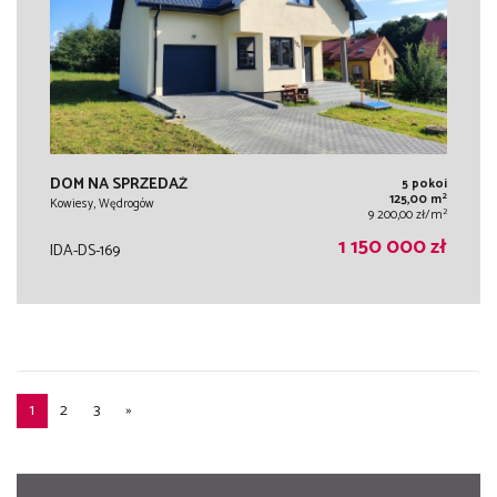
DOM NA SPRZEDAŻ
5 pokoi
2
125,00 m
Kowiesy, Wędrogów
2
9 200,00 zł/m
1 150 000 zł
IDA-DS-169
1
2
3
»