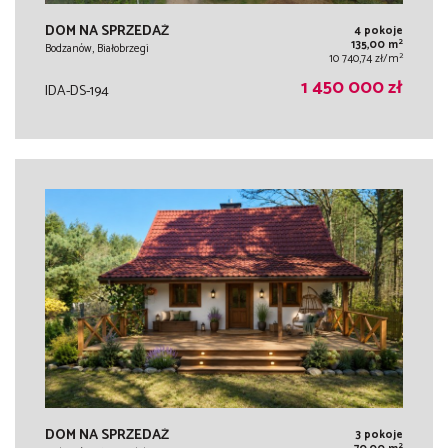
DOM NA SPRZEDAŻ
4 pokoje
2
135,00 m
Bodzanów, Białobrzegi
2
10 740,74 zł/m
1 450 000 zł
IDA-DS-194
DOM NA SPRZEDAŻ
3 pokoje
2