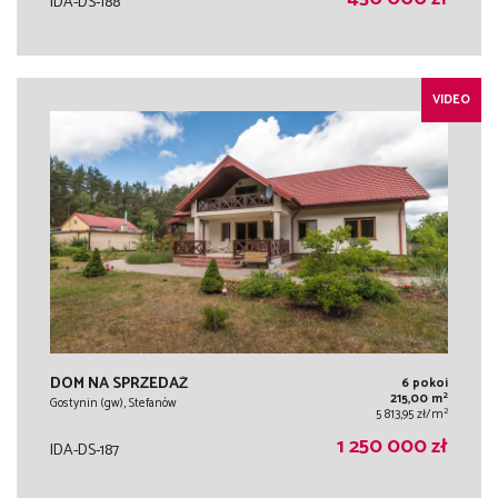
IDA-DS-188
VIDEO
DOM NA SPRZEDAŻ
6 pokoi
2
215,00 m
Gostynin (gw), Stefanów
2
5 813,95 zł/m
1 250 000 zł
IDA-DS-187