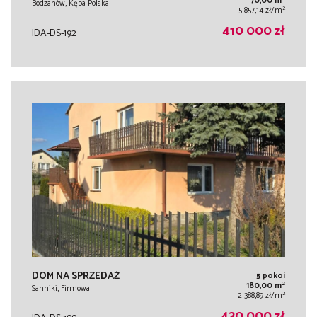
70,00 m
Bodzanów, Kępa Polska
2
5 857,14 zł/m
410 000 zł
IDA-DS-192
DOM NA SPRZEDAŻ
5 pokoi
2
180,00 m
Sanniki, Firmowa
2
2 388,89 zł/m
430 000 zł