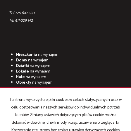
Tel 729 610 520
Tel ‎511 029 142
Mieszkania
na wynajem
Domy
na wynajem
Działki
na wynajem
Lokale
na wynajem
Hale
na wynajem
Obiekty
na wynajem
Mieszkania
na sprzedaż
Domy
na sprzedaż
Ta strona wykorzystuje pliki cookies w celach statystycznych oraz w
Działki
na sprzedaż
celu dostosowania naszych serwisów do indywidualnych potrzeb
Lokale
na sprzedaż
Hale
na sprzedaż
klientów. Zmiany ustawień dotyczących plików cookie można
Obiekty
na sprzedaż
dokonać w dowolnej chwili modyfikując ustawienia przeglądarki.
Korzystanie z tej strony bez zmian ustawień dotyczących cookies