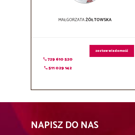
MAŁGORZATA
ŻÓŁTOWSKA
zostaw wiadomość
729 610 520
511 029 142
NAPISZ DO NAS