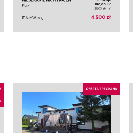
MIESZKANIE NA WYNAJEM
4 pokoje
2
180,00 m
Płock
2
25,00 zł/m
4 500 zł
IDA-MW-205
A
OFERTA SPECJALNA
O