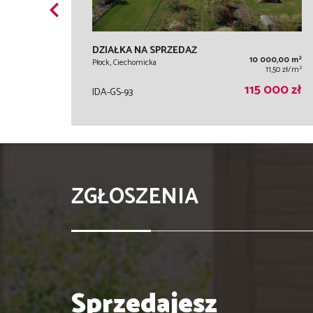
DZIAŁKA NA SPRZEDAŻ
2
10 000,00 m
Płock, Ciechomicka
2
11,50 zł/m
115 000 zł
IDA-GS-93
ZGŁOSZENIA
Sprzedajesz