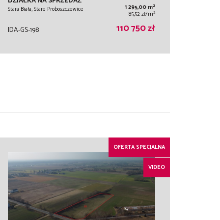
DZIAŁKA NA SPRZEDAŻ
2
1 295,00 m
Stara Biała, Stare Proboszczewice
2
85,52 zł/m
110 750 zł
IDA-GS-198
OFERTA SPECJALNA
VIDEO