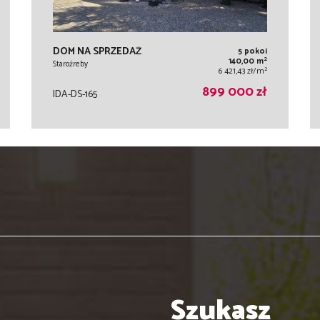
DOM NA SPRZEDAŻ
5 pokoi
2
140,00 m
Staroźreby
2
6 421,43 zł/m
899 000 zł
IDA-DS-165
Szukasz