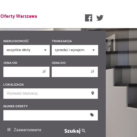
Oferty Warszawa
NIERUCHOMOŚĆ
TRANSAKCJA
CENA OD
CENA DO
zł
zł
150 000 zł
150 000 zł
LOKALIZACJA
200 000 zł
200 000 zł
250 000 zł
250 000 zł
NUMER OFERTY
300 000 zł
300 000 zł
350 000 zł
350 000 zł
400 000 zł
400 000 zł
Zaawansowane
Szukaj
450 000 zł
450 000 zł