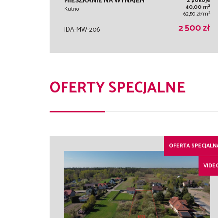
MIESZKANIE NA WYNAJEM
2 pokoje
2
40,00 m
Kutno
2
62,50 zł/m
2 500 zł
IDA-MW-206
OFERTY SPECJALNE
OFERTA SPECJALN
VIDE