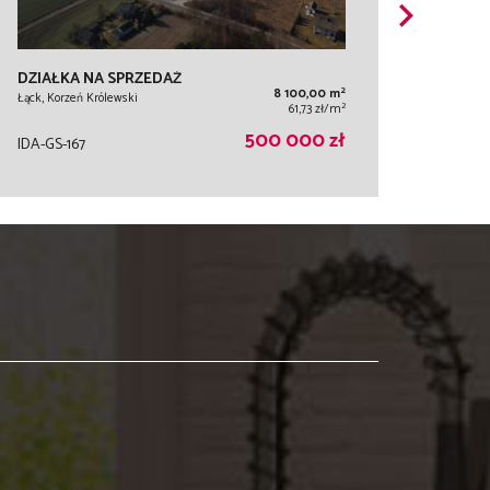
DZIAŁKA NA SPRZEDAŻ
2
8 100,00 m
Łąck, Korzeń Królewski
2
61,73 zł/m
500 000 zł
IDA-GS-167