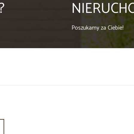
?
NIERUCH
Poszukamy za Ciebie!