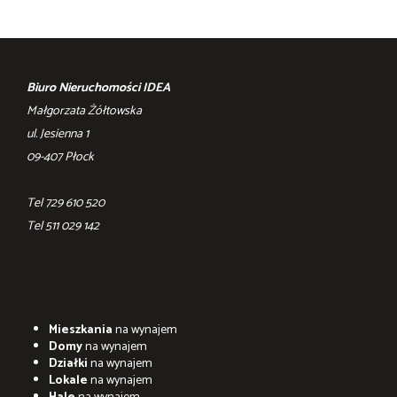
Biuro Nieruchomości IDEA
Małgorzata Żółtowska
ul. Jesienna 1
09-407 Płock
Tel 729 610 520
Tel ‎511 029 142
Mieszkania
na wynajem
Domy
na wynajem
Działki
na wynajem
Lokale
na wynajem