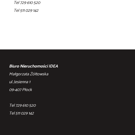
Tel 729 610 520
Tel ‎511 029 142
Biuro Nieruchomości IDEA
Małgorzata Żółtowska
ul. Jesienna 1
09-407 Płock
Tel 729 610 520
Tel ‎511 029 142