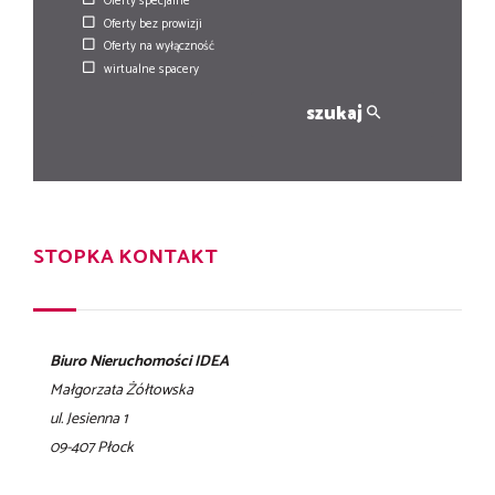
Oferty specjalne
Oferty bez prowizji
Oferty na wyłączność
wirtualne spacery
szukaj
STOPKA KONTAKT
Biuro Nieruchomości IDEA
Małgorzata Żółtowska
ul. Jesienna 1
09-407 Płock