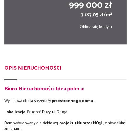
999 000 zł
2
7 187,05 zł/m
Oblicz ratę kredytu
OPIS NIERUCHOMOŚCI
Biuro Nieruchomości Idea poleca:
Wyjątkowa oferta sprzedaży
przestronnego domu
.
Lokalizacja:
Brudzeń Duży, ul. Długa.
Dom wybudowany dla siebie wg.
projektu Murator MO5L,
z niewielkimi
zmianami.