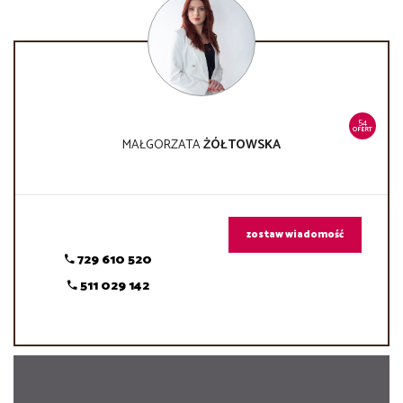
54
OFERT
MAŁGORZATA
ŻÓŁTOWSKA
zostaw wiadomość
729 610 520
511 029 142