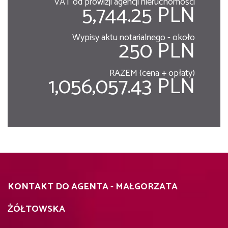
VAT od prowizji agencji nieruchomości
5,744.25 PLN
Wypisy aktu notarialnego - około
250 PLN
RAZEM (cena + opłaty)
1,056,057.43 PLN
KONTAKT DO AGENTA - MAŁGORZATA
ŻÓŁTOWSKA