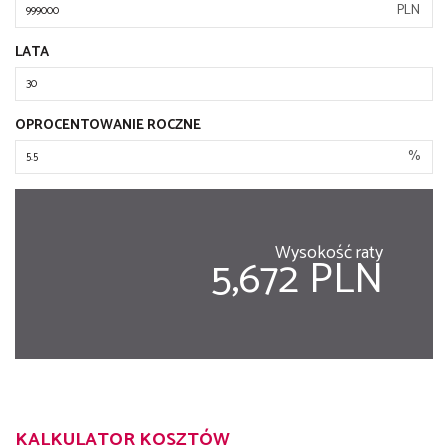
PLN
LATA
OPROCENTOWANIE ROCZNE
%
Wysokość raty
5,672 PLN
KALKULATOR KOSZTÓW