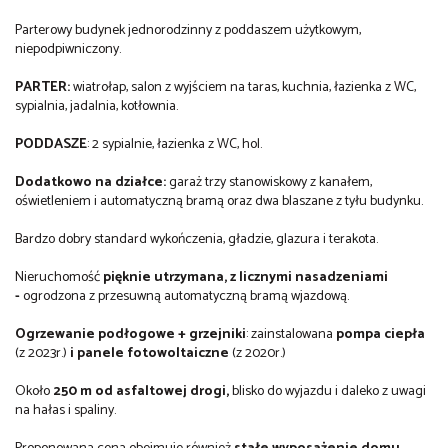
Parterowy budynek jednorodzinny z poddaszem użytkowym,
niepodpiwniczony.
PARTER:
wiatrołap, salon z wyjściem na taras, kuchnia, łazienka z WC,
sypialnia, jadalnia, kotłownia.
PODDASZE
: 2 sypialnie, łazienka z WC, hol.
Dodatkowo na działce:
garaż trzy stanowiskowy z kanałem,
oświetleniem i automatyczną bramą oraz dwa blaszane z tyłu budynku.
Bardzo dobry standard wykończenia, gładzie, glazura i terakota.
Nieruchomość
pięknie utrzymana, z licznymi nasadzeniami
-
ogrodzona z przesuwną automatyczną bramą wjazdową.
Ogrzewanie podłogowe + grzejniki
: zainstalowana
pompa ciepła
(z 2023r.)
i panele fotowoltaiczne
(z 2020r.)
Około
250 m od asfaltowej drogi,
blisko do wyjazdu i daleko z uwagi
na hałas i spaliny.