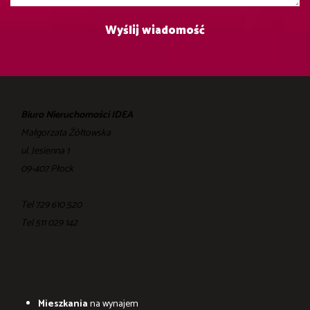
Biuro Nieruchomości IDEA
Małgorzata Żółtowska
ul. Jesienna 1
09-407 Płock
Tel 729 610 520
Tel ‎511 029 142
Mieszkania
na wynajem