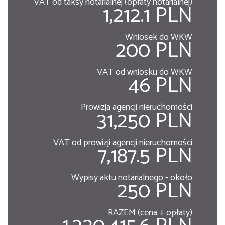
VAT od taksy notarialnej (opłaty notarialnej)
1,212.1 PLN
Wniosek do WKW
200 PLN
VAT od wniosku do WKW
46 PLN
Prowizja agencji nieruchomości
31,250 PLN
VAT od prowizji agencji nieruchomości
7,187.5 PLN
Wypisy aktu notarialnego - około
250 PLN
RAZEM (cena + opłaty)