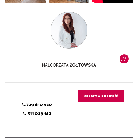
53
OFERT
MAŁGORZATA
ŻÓŁTOWSKA
zostaw wiadomość
729 610 520
511 029 142