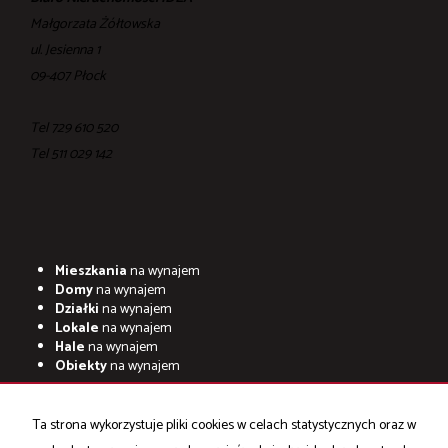
Małgorzata Żółtowska
ul. Jesienna 1
09-407 Płock
Tel 729 610 520
Tel ‎511 029 142
Mieszkania
na wynajem
Domy
na wynajem
Działki
na wynajem
Lokale
na wynajem
Hale
na wynajem
Obiekty
na wynajem
Mieszkania
na sprzedaż
Domy
na sprzedaż
Ta strona wykorzystuje pliki cookies w celach statystycznych oraz w
Działki
na sprzedaż