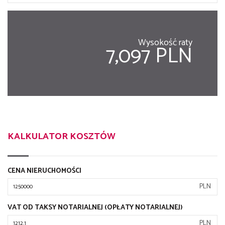
Wysokość raty
7,097 PLN
KALKULATOR KOSZTÓW
CENA NIERUCHOMOŚCI
PLN
VAT OD TAKSY NOTARIALNEJ (OPŁATY NOTARIALNEJ)
PLN