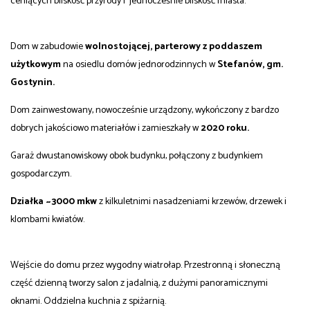
ceniących bliskość przyrody i jednocześnie bliskość miasta.
Dom w zabudowie
wolnostojącej, parterow
y z poddaszem
użytkowym
na osiedlu domów jednorodzinnych w
Stefanów, gm.
Gostynin.
Dom zainwestowany, nowocześnie urządzony, wykończony z bardzo
dobrych jakościowo materiałów i zamieszkały w
2020 roku.
Garaż dwustanowiskowy obok budynku, połączony z budynkiem
gospodarczym.
Działka ~3000 mkw
z kilkuletnimi nasadzeniami krzewów, drzewek i
klombami kwiatów.
Wejście do domu przez wygodny wiatrołap. Przestronną i słoneczną
część dzienną tworzy salon z jadalnią, z dużymi panoramicznymi
oknami. Oddzielna kuchnia z spiżarnią.