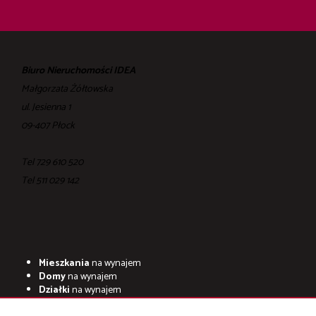
Biuro Nieruchomości IDEA
Małgorzata Żółtowska
ul. Jesienna 1
09-407 Płock
Tel 729 610 520
Tel ‎511 029 142
Mieszkania
na wynajem
Domy
na wynajem
Działki
na wynajem
Lokale
na wynajem