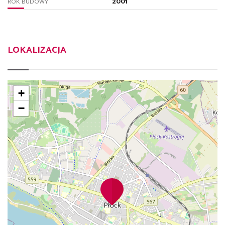
2001
ROK BUDOWY
LOKALIZACJA
+
−