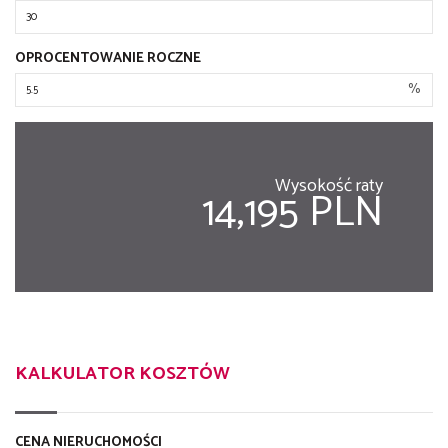
OPROCENTOWANIE ROCZNE
%
Wysokość raty
14,195 PLN
KALKULATOR KOSZTÓW
CENA NIERUCHOMOŚCI