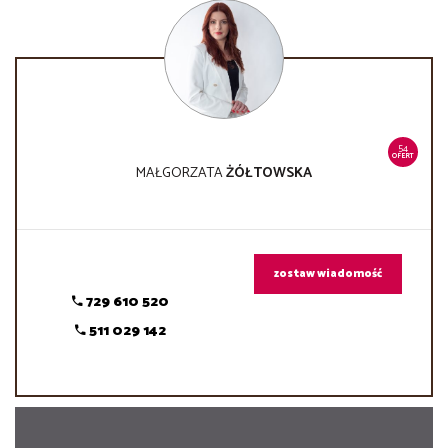
54
OFERT
MAŁGORZATA
ŻÓŁTOWSKA
zostaw wiadomość
729 610 520
511 029 142