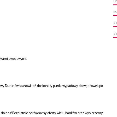
LI
R
S
S
ewkami owocowymi.
Nowy Duninów stanowi też doskonały punkt wypadowy do wędrówek po
do nas! Bezpłatnie porównamy oferty wielu banków oraz wybierzemy