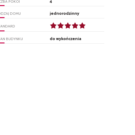
4
CZBA POKOI
jednorodzinny
ODZAJ DOMU
TANDARD
do wykończenia
TAN BUDYNKU