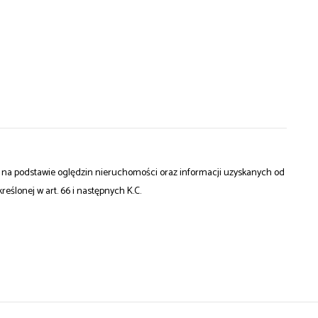
st na podstawie oględzin nieruchomości oraz informacji uzyskanych od
kreślonej w art. 66 i następnych K.C.