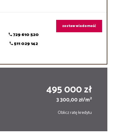
zostaw wiadomość
729 610 520
511 029 142
495 000 zł
2
3 300,00 zł/m
Oblicz ratę kredytu