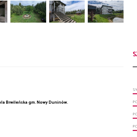
S
S
P
la Brwileńska gm. Nowy Duninów.
P
PO