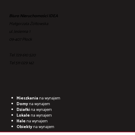
Biuro Nieruchomości IDEA
Małgorzata Żółtowska
ul. Jesienna 1
09-407 Płock
Tel 729 610 520
Tel ‎511 029 142
Mieszkania
na wynajem
Domy
na wynajem
Działki
na wynajem
Lokale
na wynajem
Hale
na wynajem
Obiekty
na wynajem