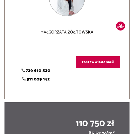
54
OFERT
MAŁGORZATA
ŻÓŁTOWSKA
zostaw wiadomość
729 610 520
511 029 142
110 750 zł
2
85,52 zł/m