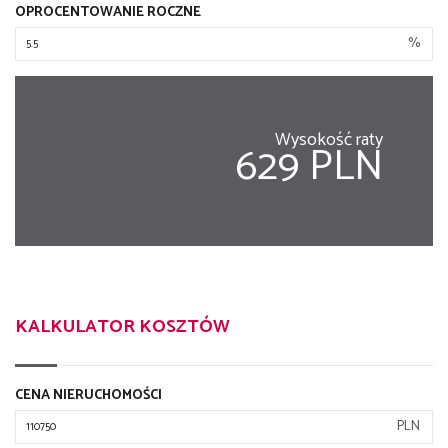
OPROCENTOWANIE ROCZNE
%
Wysokość raty
629 PLN
KALKULATOR KOSZTÓW
CENA NIERUCHOMOŚCI
PLN