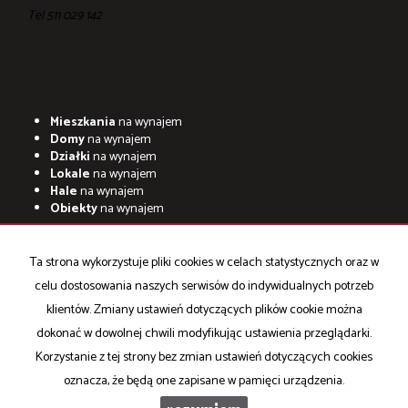
Tel ‎511 029 142
Mieszkania
na wynajem
Domy
na wynajem
Działki
na wynajem
Lokale
na wynajem
Hale
na wynajem
Obiekty
na wynajem
Mieszkania
na sprzedaż
Domy
na sprzedaż
Ta strona wykorzystuje pliki cookies w celach statystycznych oraz w
Działki
na sprzedaż
celu dostosowania naszych serwisów do indywidualnych potrzeb
Lokale
na sprzedaż
Hale
na sprzedaż
klientów. Zmiany ustawień dotyczących plików cookie można
Obiekty
na sprzedaż
dokonać w dowolnej chwili modyfikując ustawienia przeglądarki.
Korzystanie z tej strony bez zmian ustawień dotyczących cookies
oznacza, że będą one zapisane w pamięci urządzenia.
Idea Nieruchomości
2026
Program dla biur nieruchomości