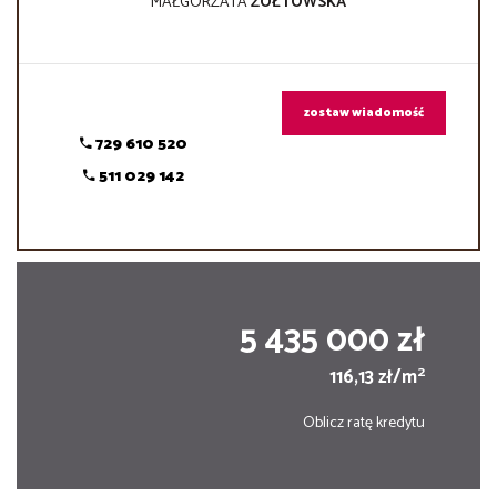
MAŁGORZATA
ŻÓŁTOWSKA
zostaw wiadomość
729 610 520
511 029 142
5 435 000 zł
2
116,13 zł/m
Oblicz ratę kredytu