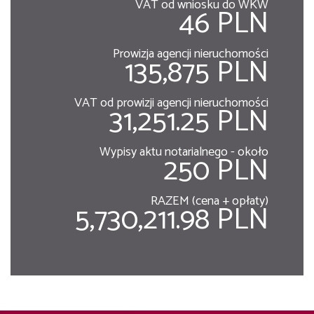
VAT od wniosku do WKW
46 PLN
Prowizja agencji nieruchomości
135,875 PLN
VAT od prowizji agencji nieruchomości
31,251.25 PLN
Wypisy aktu notarialnego - około
250 PLN
RAZEM (cena + opłaty)
5,730,211.98 PLN