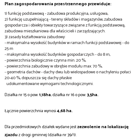
Plan zagospodarowania przestrzennego przewiduje:
1) funkcję podstawową - zabudowa produkcyjna, usługowa,
2) funkcję uzupełniającą - tereny składów i magazynów, zabudowa
gospodarcza i obiekty towarzyszące związane z funkcją podstawową,
zabudowa mieszkaniowa dla właścicieli i zarządzających.
3) zasady kształtowania zabudowy:
- maksymalna wysokość budynków w ramach funkcji podstawowej - do
25 m
- maksymalna wysokość budynków gospodarczych - do 8 m,
- powierzchnia biologicznie czynna min. 20 %,
- powierzchnia zabudowy w obrębie modułu max. 70 %,
- geometria dachów - dachy dwu lub wielospadowe o nachyleniu połaci
20-40 %, dopuszcza się dachy płaskie
udokumentowane wymogami technologicznymi.
Działka nr 15 o pow.
1,18ha
, działka nr 16 o pow.
3,5ha.
Łącznie powierzchnia wynosi
4,68 ha.
Dla przedmiotowych działek wydane jest
zezwolenie na lokalizację
zjazdu
z drogi gminnej (działka nr 39/1).