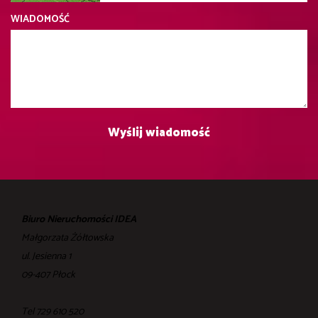
WIADOMOŚĆ
Biuro Nieruchomości IDEA
Małgorzata Żółtowska
ul. Jesienna 1
09-407 Płock
Tel 729 610 520