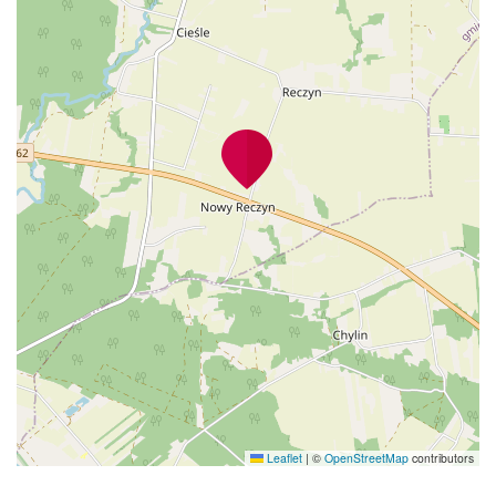
Leaflet
|
©
OpenStreetMap
contributors