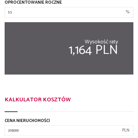
OPROCENTOWANIE ROCZNE
%
Wysokość raty
1,164 PLN
KALKULATOR KOSZTÓW
CENA NIERUCHOMOŚCI
PLN