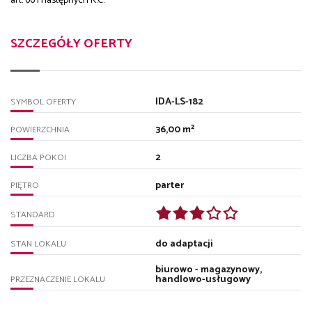
art. 66 i następnych K.C.
SZCZEGÓŁY OFERTY
IDA-LS-182
SYMBOL OFERTY
36,00 m²
POWIERZCHNIA
2
LICZBA POKOI
parter
PIĘTRO
STANDARD
do adaptacji
STAN LOKALU
biurowo - magazynowy,
handlowo-usługowy
PRZEZNACZENIE LOKALU