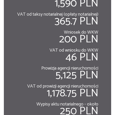
1,590 PLN
VAT od taksy notarialnej (opłaty notarialnej)
365.7 PLN
Wniosek do WKW
200 PLN
VAT od wniosku do WKW
46 PLN
Prowizja agencji nieruchomości
5,125 PLN
VAT od prowizji agencji nieruchomości
1,178.75 PLN
Wypisy aktu notarialnego - około
250 PLN