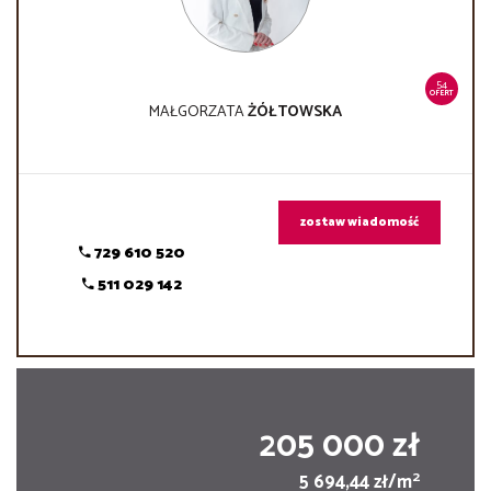
54
OFERT
MAŁGORZATA
ŻÓŁTOWSKA
zostaw wiadomość
729 610 520
511 029 142
205 000 zł
2
5 694,44 zł/m