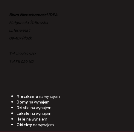
Biuro Nieruchomości IDEA
Małgorzata Żółtowska
ul. Jesienna 1
09-407 Płock
Tel 729 610 520
Tel ‎511 029 142
Mieszkania
na wynajem
Domy
na wynajem
Działki
na wynajem
Lokale
na wynajem
Hale
na wynajem
Obiekty
na wynajem